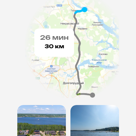
26
мин
30
км