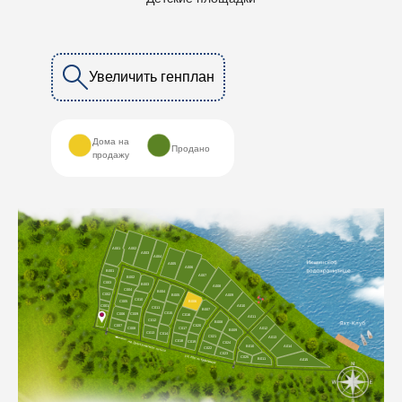
Увеличить генплан
Дома на
Продано
продажу
A001
A002
A003
A004
A005
A006
B001
A007
B002
C003
B003
A008
C004
B004
C002
B005
A009
C010
B006
C005
C001
A010
C011
B007
C015
C006
C009
C016
A011
C012
B008
C007
C020
C008
C017
A012
B009
C013
C014
C021
A013
C018
C019
C024
B010
A014
C022
C023
C025
B011
A015